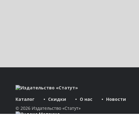
Каталог
Скидки
О нас
Новости
© 2026 Издательство «Статут»
ул. Лобачевского, 92, корп. 2
119454, г. Москва
+7 (495) 781-85-55