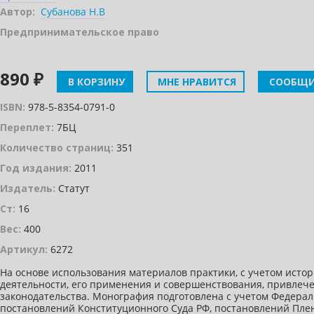
Автор:
Субанова Н.В
Предпринимательское право
890 ₽
В КОРЗИНУ
МНЕ НРАВИТСЯ
СООБЩИ
ISBN:
978-5-8354-0791-0
Переплет:
7БЦ
Количество страниц:
351
Год издания:
2011
Издатель:
Статут
Ст:
16
Вес:
400
Артикул:
6272
На основе использования материалов практики, с учетом ист
деятельности, его применения и совершенствования, привлеч
законодательства. Монография подготовлена с учетом Федерал
постановлений Конституционного Суда РФ, постановлений Пле