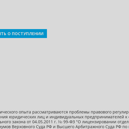
ТЬ О ПОСТУПЛЕНИИ
орического опыта рассматриваются проблемы правового регул
ения юридических лиц и индивидуальных предпринимателей к 
ьного закона от 04.05.2011 г. № 99-ФЗ "О лицензировании отд
нумов Верховного Суда РФ и Высшего Арбитражного Суда РФ п