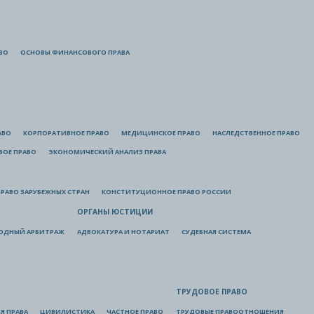
ВО
ОСНОВЫ ФИНАНСОВОГО ПРАВА
АВО
КОРПОРАТИВНОЕ ПРАВО
МЕДИЦИНСКОЕ ПРАВО
НАСЛЕДСТВЕННОЕ ПРАВО
ВОЕ ПРАВО
ЭКОНОМИЧЕСКИЙ АНАЛИЗ ПРАВА
РАВО ЗАРУБЕЖНЫХ СТРАН
КОНСТИТУЦИОННОЕ ПРАВО РОССИИ
ОРГАНЫ ЮСТИЦИИ
ОДНЫЙ АРБИТРАЖ
АДВОКАТУРА И НОТАРИАТ
СУДЕБНАЯ СИСТЕМА
ТРУДОВОЕ ПРАВО
Я ПРАВА
ЦИВИЛИСТИКА
ЧАСТНОЕ ПРАВО
ТРУДОВЫЕ ПРАВООТНОШЕНИЯ