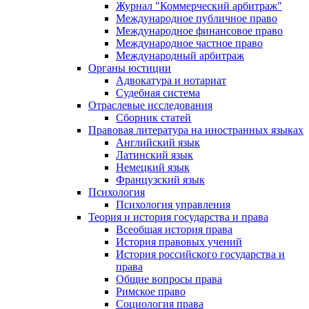
Журнал "Коммерческий арбитраж"
Международное публичное право
Международное финансовое право
Международное частное право
Международный арбитраж
Органы юстиции
Адвокатура и нотариат
Судебная система
Отраслевые исследования
Сборник статей
Правовая литература на иностранных языках
Английский язык
Латинский язык
Немецкий язык
Французский язык
Психология
Психология управления
Теория и история государства и права
Всеобщая история права
История правовых учений
История российского государства и
права
Общие вопросы права
Римское право
Социология права