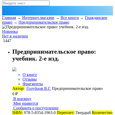
Главная
→
Интернет-магазин
→
Все книги
→
Гражданское
право
→
Предпринимательское право
Новинка
Нет в наличии
1447
Предпринимательское право:
учебник. 2-е изд.
О книге
Отзывы
Фрагменты
Автор:
Голубцов В.Г.
Предпринимательское право
0 ₽
В корзину
Мне нравится
Сообщить о поступлении
ISBN:
978-5-8354-1963-0
Переплет:
Твердый
Количество