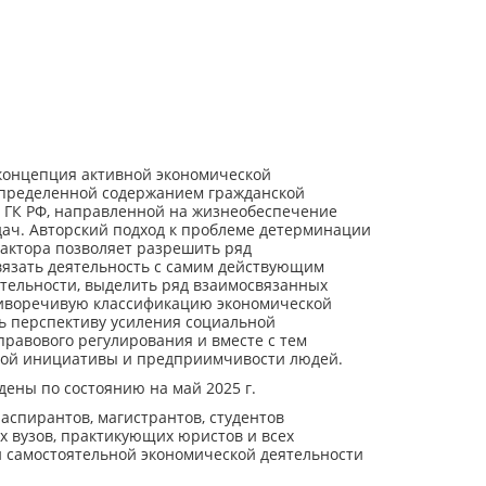
концепция активной экономической
определенной содержанием гражданской
 ГК РФ, направленной на жизнеобеспечение
дач. Авторский подход к проблеме детерминации
актора позволяет разрешить ряд
вязать деятельность с самим действующим
ятельности, выделить ряд взаимосвязанных
тиворечивую классификацию экономической
ть перспективу усиления социальной
равового регулирования и вместе с тем
кой инициативы и предприимчивости людей.
ены по состоянию на май 2025 г.
 аспирантов, магистрантов, студентов
х вузов, практикующих юристов и всех
самостоятельной экономической деятельности