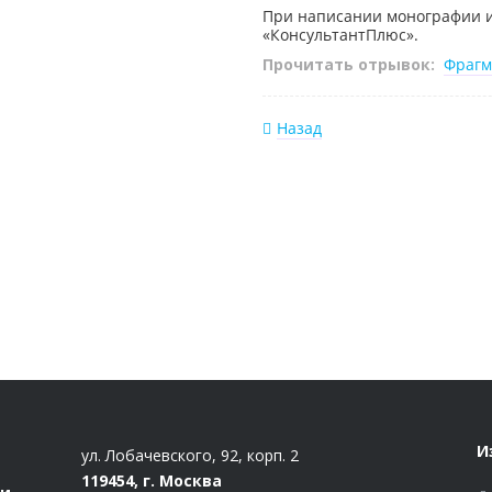
При написании монографии и
«КонсультантПлюс».
Прочитать отрывок:
Фрагм
Назад
И
ул. Лобачевского, 92, корп. 2
119454, г. Москва