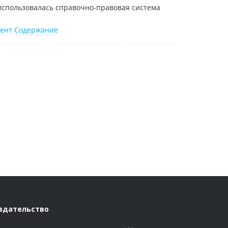
спользовалась справочно-правовая система
ент
Содержание
здательство