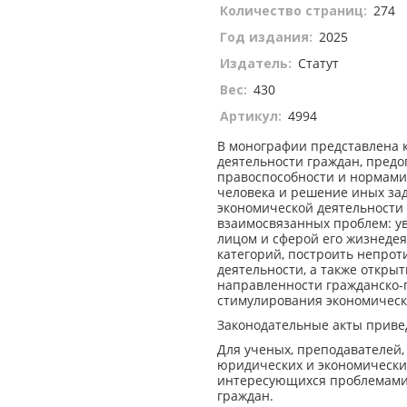
Количество страниц:
274
Год издания:
2025
Издатель:
Статут
Вес:
430
Артикул:
4994
В монографии представлена 
деятельности граждан, пред
правоспособности и нормами
человека и решение иных за
экономической деятельности 
взаимосвязанных проблем: у
лицом и сферой его жизнеде
категорий, построить непро
деятельности, а также откры
направленности гражданско-п
стимулирования экономичес
Законодательные акты привед
Для ученых, преподавателей,
юридических и экономически
интересующихся проблемами 
граждан.