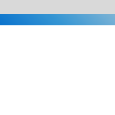
Каталог
Скидки
О нас
Новости
© 2026 Издательство «Статут»
ул. Лобачевского, 92, корп. 2
119454, г. Москва
+7 (495) 781-85-55