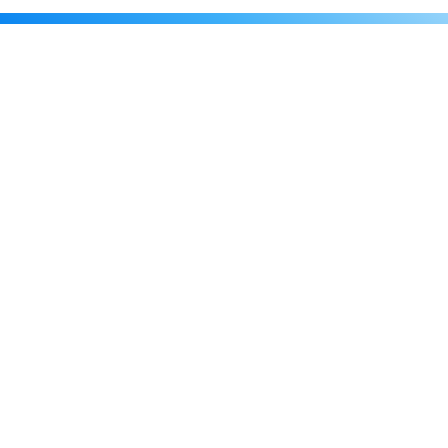
Каталог
Скидки
О нас
Новости
© 2026 Издательство «Статут»
ул. Лобачевского, 92, корп. 2
119454, г. Москва
+7 (495) 781-85-55
market@estatut.ru
Издательство