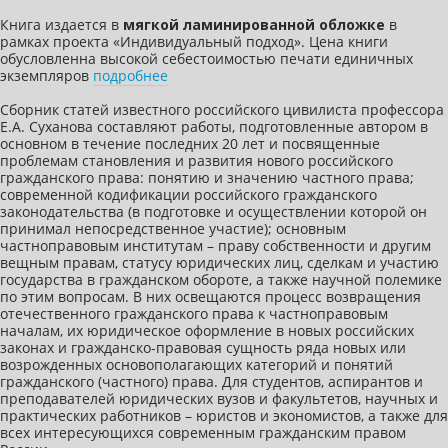
Книга издается в
мягкой ламинированной обложке
в
рамках проекта «Индивидуальный подход». Цена книги
обусловленна высокой себестоимостью печати единичных
экземпляров
подробнее
Сборник статей известного российского цивилиста профессора
Е.А. Суханова составляют работы, подготовленные автором в
основном в течение последних 20 лет и посвященные
проблемам становления и развития нового российского
гражданского права: понятию и значению частного права;
современной кодификации российского гражданского
законодательства (в подготовке и осуществлении которой он
принимал непосредственное участие); основным
частноправовым институтам – праву собственности и другим
вещным правам, статусу юридических лиц, сделкам и участию
государства в гражданском обороте, а также научной полемике
по этим вопросам. В них освещаются процесс возвращения
отечественного гражданского права к частноправовым
началам, их юридическое оформление в новых российских
законах и гражданско-правовая сущность ряда новых или
возрожденных основополагающих категорий и понятий
гражданского (частного) права. Для студентов, аспирантов и
преподавателей юридических вузов и факультетов, научных и
практических работников – юристов и экономистов, а также для
всех интересующихся современным гражданским правом