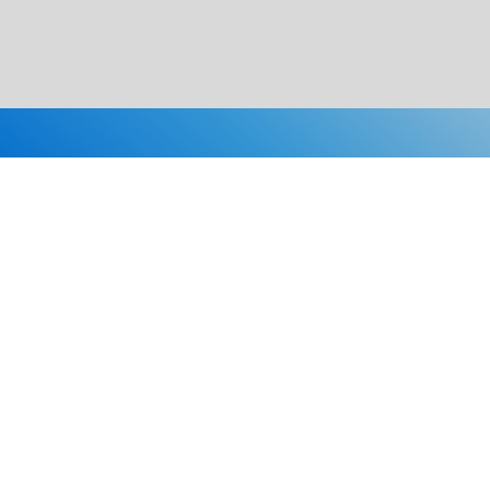
Каталог
Скидки
О нас
Новости
© 2026 Издательство «Статут»
ул. Лобачевского, 92, корп. 2
119454, г. Москва