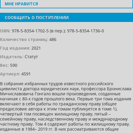
МНЕ НРАВИТСЯ
СООБЩИТЬ О ПОСТУПЛЕНИИ
ISBN:
978-5-8354-1702-5 (в пер.); 978-5-8354-1736-0
Количество страниц:
486
Год издания:
2021
Издатель:
Статут
Вес:
590
Артикул:
4591
В собрание избранных трудов известного российского
цивилиста доктора юридических наук, профессора Бронислава
Мичиславовича Гонгало вошли произведения, созданные
начиная с 80-х годов прошлого века. Первые три тома издания
включают в себя работы по гражданскому праву (общее
предисловие автора к этим томам публикуется в томе 1),
четвертый том посвящен жилищному праву, пятый –
семейному праву, наследственному праву и международному
частному праву. Том 4 содержит работы по жилищному праву,
изданные в 1984– 2019 гг. В них рассматриваются общие