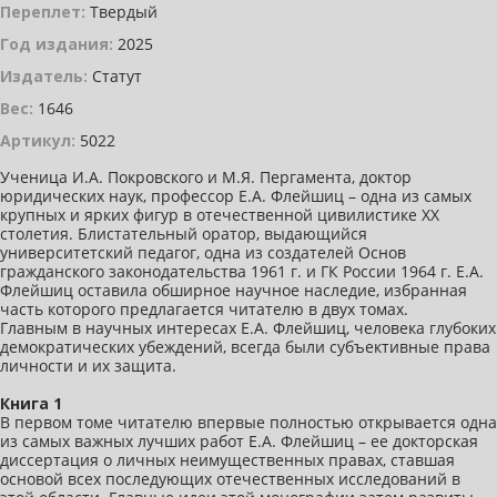
Переплет:
Твердый
Год издания:
2025
Издатель:
Статут
Вес:
1646
Артикул:
5022
Ученица И.А. Покровского и М.Я. Пергамента, доктор
юридических наук, профессор Е.А. Флейшиц – одна из самых
крупных и ярких фигур в отечественной цивилистике XX
столетия. Блистательный оратор, выдающийся
университетский педагог, одна из создателей Основ
гражданского законодательства 1961 г. и ГК России 1964 г. Е.А.
Флейшиц оставила обширное научное наследие, избранная
часть которого предлагается читателю в двух томах.
Главным в научных интересах Е.А. Флейшиц, человека глубоких
демократических убеждений, всегда были субъективные права
личности и их защита.
Книга 1
В первом томе читателю впервые полностью открывается одна
из самых важных лучших работ Е.А. Флейшиц – ее докторская
диссертация о личных неимущественных правах, ставшая
основой всех последующих отечественных исследований в