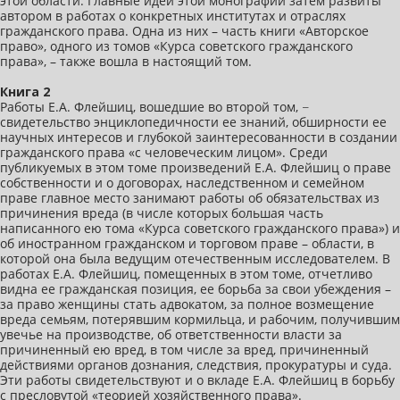
этой области. Главные идеи этой монографии затем развиты
автором в работах о конкретных институтах и отраслях
гражданского права. Одна из них – часть книги «Авторское
право», одного из томов «Курса советского гражданского
права», – также вошла в настоящий том.
Книга 2
Работы Е.А. Флейшиц, вошедшие во второй том, −
свидетельство энциклопедичности ее знаний, обширности ее
научных интересов и глубокой заинтересованности в создании
гражданского права «с человеческим лицом». Среди
публикуемых в этом томе произведений Е.А. Флейшиц о праве
собственности и о договорах, наследственном и семейном
праве главное место занимают работы об обязательствах из
причинения вреда (в числе которых бoльшая часть
написанного ею тома «Курса советского гражданского права») и
об иностранном гражданском и торговом праве – области, в
которой она была ведущим отечественным исследователем. В
работах Е.А. Флейшиц, помещенных в этом томе, отчетливо
видна ее гражданская позиция, ее борьба за свои убеждения –
за право женщины стать адвокатом, за полное возмещение
вреда семьям, потерявшим кормильца, и рабочим, получившим
увечье на производстве, об ответственности власти за
причиненный ею вред, в том числе за вред, причиненный
действиями органов дознания, следствия, прокуратуры и суда.
Эти работы свидетельствуют и о вкладе Е.А. Флейшиц в борьбу
с пресловутой «теорией хозяйственного права».