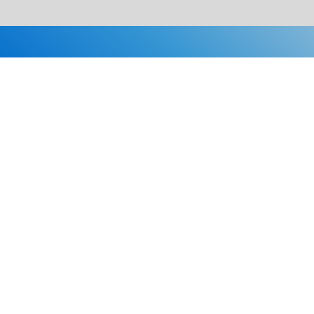
Каталог
Скидки
О нас
Новости
© 2026 Издательство «Статут»
ул. Лобачевского, 92, корп. 2
119454, г. Москва
+7 (495) 781-85-55
market@estatut.ru