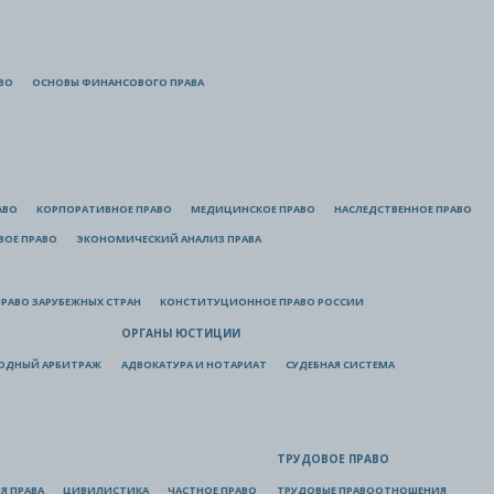
ВО
ОСНОВЫ ФИНАНСОВОГО ПРАВА
АВО
КОРПОРАТИВНОЕ ПРАВО
МЕДИЦИНСКОЕ ПРАВО
НАСЛЕДСТВЕННОЕ ПРАВО
ВОЕ ПРАВО
ЭКОНОМИЧЕСКИЙ АНАЛИЗ ПРАВА
РАВО ЗАРУБЕЖНЫХ СТРАН
КОНСТИТУЦИОННОЕ ПРАВО РОССИИ
ОРГАНЫ ЮСТИЦИИ
ОДНЫЙ АРБИТРАЖ
АДВОКАТУРА И НОТАРИАТ
СУДЕБНАЯ СИСТЕМА
ТРУДОВОЕ ПРАВО
Я ПРАВА
ЦИВИЛИСТИКА
ЧАСТНОЕ ПРАВО
ТРУДОВЫЕ ПРАВООТНОШЕНИЯ