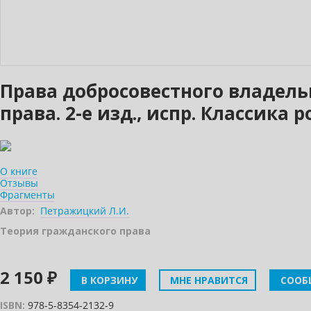
Права добросовестного владель
права. 2-е изд., испр. Классика
О книге
Отзывы
Фрагменты
Автор:
Петражицкий Л.И.
Теория гражданского права
2 150 ₽
В КОРЗИНУ
МНЕ НРАВИТСЯ
СООБ
ISBN:
978-5-8354-2132-9