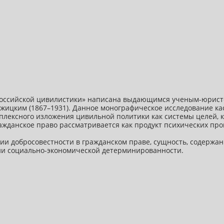
 российской цивилистики» написана выдающимся ученым-юрист
ицким (1867–1931). Данное монографическое исследование кас
лексного изложения цивильной политики как системы целей, к
ражданское право рассматривается как продукт психических про
ии добросовестности в гражданском праве, сущность, содержан
ии социально-экономической детерминированности.