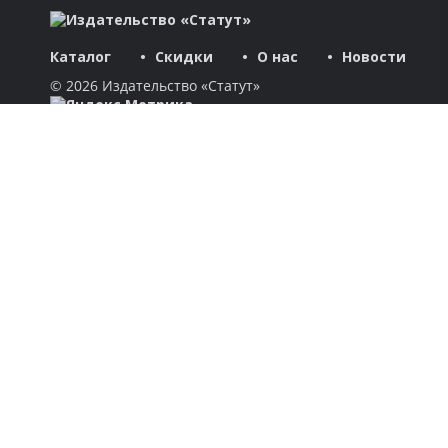
Каталог
Скидки
О нас
Новости
© 2026 Издательство «Статут»
ул. Лобачевского, 92, корп. 2
119454, г. Москва
+7 (495) 781-85-55
market@estatut.ru
Издательство
Дорогие друзья и уважаемые партнеры! Мы рады приветство
Каталог
Авторы
Скидки
Бестселлеры