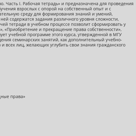
. Часть I. Рабочая тетрадь» и предназначена для проведения
бучения взрослых с опорой на собственный опыт и с
ательную среду для формирования знаний и умений,
 ней содержатся задания различного уровня сложности,
чей тетради в учебном процессе позволит сформировать у
», «Приобретение и прекращение права собственности»,
ует учебной программе этого курса, утвержденной в МГУ
дения семинарских занятий, как дополнительный учебно-
 и всех лиц, желающих углубить свои знания гражданского
ещные права»