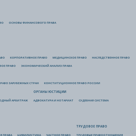
ВО
ОСНОВЫ ФИНАНСОВОГО ПРАВА
АВО
КОРПОРАТИВНОЕ ПРАВО
МЕДИЦИНСКОЕ ПРАВО
НАСЛЕДСТВЕННОЕ ПРАВО
ВОЕ ПРАВО
ЭКОНОМИЧЕСКИЙ АНАЛИЗ ПРАВА
РАВО ЗАРУБЕЖНЫХ СТРАН
КОНСТИТУЦИОННОЕ ПРАВО РОССИИ
ОРГАНЫ ЮСТИЦИИ
ОДНЫЙ АРБИТРАЖ
АДВОКАТУРА И НОТАРИАТ
СУДЕБНАЯ СИСТЕМА
ТРУДОВОЕ ПРАВО
Я ПРАВА
ЦИВИЛИСТИКА
ЧАСТНОЕ ПРАВО
ТРУДОВЫЕ ПРАВООТНОШЕНИЯ