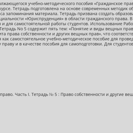
олжающегося учебно-методического пособия «Гражданское право
курсе. Тетрадь подготовлена на основе современных методик о
а запоминания материала. Тетрадь призвана создать образов
циальности «Юриспруденция» в области гражданского права. В
и для самостоятельной работы студентов. Использование Рабо
етрадь No 5 содержит пять тем: «Понятие и виды вещных прав
а права собственности и других вещных прав», что соответств
я как самостоятельное учебно-методическое пособие для прове
праву и в качестве пособия для самоподготовки. Для студентов
право. Часть I. Тетрадь № 5 : Право собственности и другие в