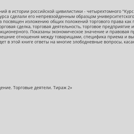
ий в истории российской цивилистики - четырехтомного "Курс
 Курса сделали его непревзойденным образцом университетског
са посвящен изложению общих положений торгового права как 
торговая сделка, торговая деятельность, торговое предприятие
и акционерного. Показаны экономическое значение и правовая 
внешние отношения между товарищами, специфика приема и вых
ет в этой книге ответы на многие злободневные вопросы, ка
дение. Торговые деятели. Тираж 2»