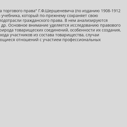
а торгового права" Г.Ф.Шершеневича (по изданию 1908-1912
о учебника, который по-прежнему сохраняет свою
подотрасли гражданского права. В нем анализируются
 и др. Основное внимание уделяется исследованию правового
природа товарищеских соединений, особенности их создания,
ода участников из состава товарищества, случаи
сающиеся отношений с участием профессиональных