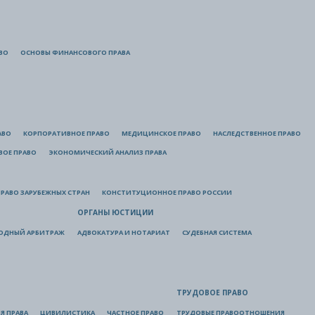
ВО
ОСНОВЫ ФИНАНСОВОГО ПРАВА
АВО
КОРПОРАТИВНОЕ ПРАВО
МЕДИЦИНСКОЕ ПРАВО
НАСЛЕДСТВЕННОЕ ПРАВО
ВОЕ ПРАВО
ЭКОНОМИЧЕСКИЙ АНАЛИЗ ПРАВА
РАВО ЗАРУБЕЖНЫХ СТРАН
КОНСТИТУЦИОННОЕ ПРАВО РОССИИ
ОРГАНЫ ЮСТИЦИИ
ОДНЫЙ АРБИТРАЖ
АДВОКАТУРА И НОТАРИАТ
СУДЕБНАЯ СИСТЕМА
ТРУДОВОЕ ПРАВО
Я ПРАВА
ЦИВИЛИСТИКА
ЧАСТНОЕ ПРАВО
ТРУДОВЫЕ ПРАВООТНОШЕНИЯ