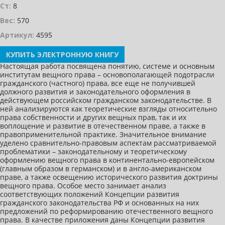
Ст:
8
Вес:
570
Артикул:
4595
КУПИТЬ ЭЛЕКТРОННУЮ КНИГУ
Настоящая работа посвящена понятию, системе и основным
институтам вещного права – основополагающей подотрасли
гражданского (частного) права, все еще не получившей
должного развития и законодательного оформления в
действующем российском гражданском законодательстве. В
ней анализируются как теоретические взгляды относительно
права собственности и других вещных прав, так и их
воплощение и развитие в отечественном праве, а также в
правоприменительной практике. Значительное внимание
уделено сравнительно-правовым аспектам рассматриваемой
проблематики – законодательному и теоретическому
оформлению вещного права в континентально-европейском
(главным образом в германском) и в англо-американском
праве, а также освещению исторического развития доктрины
вещного права. Особое место занимает анализ
соответствующих положений Концепции развития
гражданского законодательства РФ и основанных на них
предложений по реформированию отечественного вещного
права. В качестве приложения даны Концепции развития