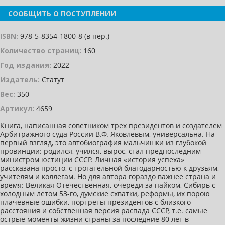
СООБЩИТЬ О ПОСТУПЛЕНИИ
ISBN:
978-5-8354-1800-8 (в пер.)
Количество страниц:
160
Год издания:
2022
Издатель:
Статут
Вес:
350
Артикул:
4659
Книга, написанная советником трех президентов и создателем
Арбитражного суда России В.Ф. Яковлевым, универсальна. На
первый взгляд, это автобиография мальчишки из глубокой
провинции: родился, учился, вырос, стал предпоследним
министром юстиции СССР. Личная «история успеха»
рассказана просто, с трогательной благодарностью к друзьям,
учителям и коллегам. Но для автора гораздо важнее страна и
время: Великая Отечественная, очереди за пайком, Сибирь с
холодным летом 53-го, думские схватки, реформы, их порою
плачевные ошибки, портреты президентов с близкого
расстояния и собственная версия распада СССР, т.е. самые
острые моменты жизни страны за последние 80 лет в