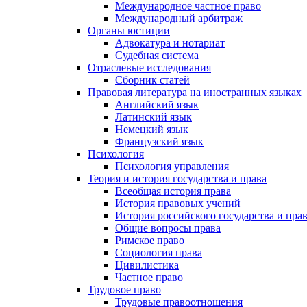
Международное частное право
Международный арбитраж
Органы юстиции
Адвокатура и нотариат
Судебная система
Отраслевые исследования
Сборник статей
Правовая литература на иностранных языках
Английский язык
Латинский язык
Немецкий язык
Французский язык
Психология
Психология управления
Теория и история государства и права
Всеобщая история права
История правовых учений
История российского государства и пра
Общие вопросы права
Римское право
Социология права
Цивилистика
Частное право
Трудовое право
Трудовые правоотношения