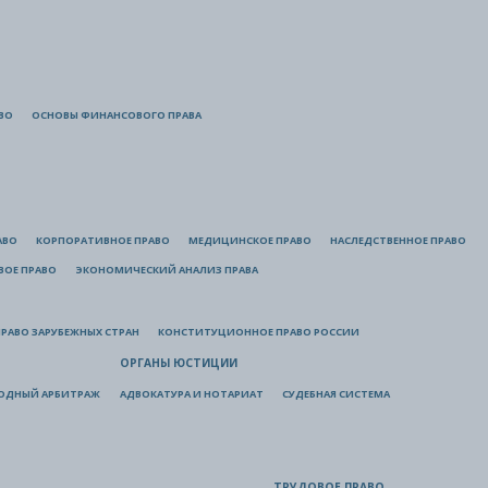
ВО
ОСНОВЫ ФИНАНСОВОГО ПРАВА
АВО
КОРПОРАТИВНОЕ ПРАВО
МЕДИЦИНСКОЕ ПРАВО
НАСЛЕДСТВЕННОЕ ПРАВО
ВОЕ ПРАВО
ЭКОНОМИЧЕСКИЙ АНАЛИЗ ПРАВА
РАВО ЗАРУБЕЖНЫХ СТРАН
КОНСТИТУЦИОННОЕ ПРАВО РОССИИ
ОРГАНЫ ЮСТИЦИИ
ОДНЫЙ АРБИТРАЖ
АДВОКАТУРА И НОТАРИАТ
СУДЕБНАЯ СИСТЕМА
ТРУДОВОЕ ПРАВО