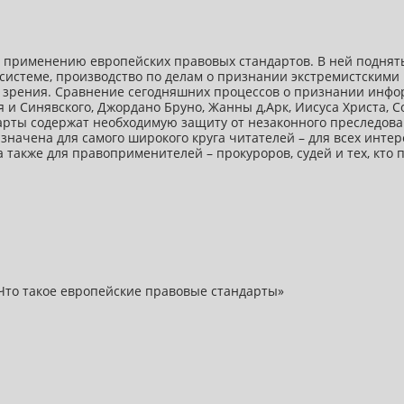
а применению европейских правовых стандартов. В ней поднят
й системе, производство по делам о признании экстремистски
к зрения. Сравнение сегодняшних процессов о признании инф
 Синявского, Джордано Бруно, Жанны д,Арк, Иисуса Христа, Со
арты содержат необходимую защиту от незаконного преследова
азначена для самого широкого круга читателей – для всех инте
 также для правоприменителей – прокуроров, судей и тех, кто
 Что такое европейские правовые стандарты»