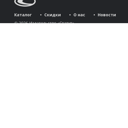
Каталог
Скидки
О нас
Новости
© 2026 Издательство «Статут»
ул. Лобачевского, 92, корп. 2
119454, г. Москва
+7 (495) 781-85-55
market@estatut.ru
Издательство
Дорогие друзья и уважаемые партнеры! Мы рады приветство
Каталог
Авторы
Скидки
Бестселлеры
Новинки