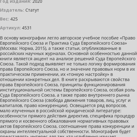
Год издания:
2020
Издатель:
Статут
Вес:
425
Артикул:
4531
В основу монографии легло авторское учебное пособие «Право
Европейского Союза и Практика Суда Европейского Союза»
(Москва: Норма, 2015), а также статьи, опубликованные в
российских научных журналах. Основной особенностью данной
книги является акцент на анализе решений Суда Европейского
Союза. Такой подход выявляет не только логику формирования
права Европейского Союза, но и значение правовых норм в их
практическом применении, их «тонкую настройку» в
отношении конкретных дел. В книге раскрываются свойства
права Европейского Союза, принципы функционирования
институциональной системы Европейского Союза, особая роль
Суда Европейского Союза, а также право внутреннего рынка
Европейского Союза (свобода движения товаров, лиц, услуг и
капиталов, право конкуренции). Освещается ряд вопросов,
мало изученных в российской юридической литературе:
особенности прямого действия директив, специфика процедур
прямого и косвенного обжалования нормативных правовых
актов Европейского Союза, соотношение права конкуренции и
охраны интеллектуальной собственности. Монография будет
представлять интерес для тех, кто углубленно изучает