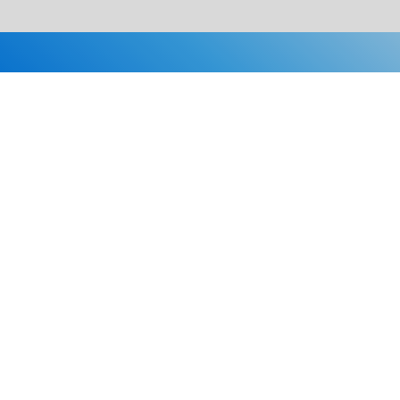
Каталог
Скидки
О нас
Новости
© 2026 Издательство «Статут»
ул. Лобачевского, 92, корп. 2
119454, г. Москва
+7 (495) 781-85-55