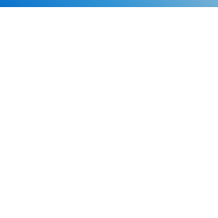
Каталог
Скидки
О нас
Новости
© 2026 Издательство «Статут»
ул. Лобачевского, 92, корп. 2
119454, г. Москва
+7 (495) 781-85-55
market@estatut.ru
Издательство