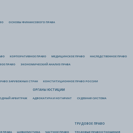
ВО
ОСНОВЫ ФИНАНСОВОГО ПРАВА
АВО
КОРПОРАТИВНОЕ ПРАВО
МЕДИЦИНСКОЕ ПРАВО
НАСЛЕДСТВЕННОЕ ПРАВО
ВОЕ ПРАВО
ЭКОНОМИЧЕСКИЙ АНАЛИЗ ПРАВА
РАВО ЗАРУБЕЖНЫХ СТРАН
КОНСТИТУЦИОННОЕ ПРАВО РОССИИ
ОРГАНЫ ЮСТИЦИИ
ОДНЫЙ АРБИТРАЖ
АДВОКАТУРА И НОТАРИАТ
СУДЕБНАЯ СИСТЕМА
ТРУДОВОЕ ПРАВО
Я ПРАВА
ЦИВИЛИСТИКА
ЧАСТНОЕ ПРАВО
ТРУДОВЫЕ ПРАВООТНОШЕНИЯ