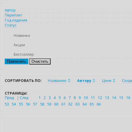
Автор
Переплет
Год издания
Статус
Новинки
Акции
Бестселлер
Очистить
СОРТИРОВАТЬ ПО:
Названию
Автору
Цене
Скид
СТРАНИЦЫ:
Пред
|
След
1
2
3
4
5
6
7
8
9
10
11
12
13
14
15
16
53
54
55
56
57
58
59
60
61
62
63
64
65
66
Нет в наличии