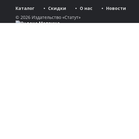
Каталог
Скидки
О нас
Новости
© 2026 Издательство «Статут»
ул. Лобачевского, 92, корп. 2
119454, г. Москва
+7 (495) 781-85-55
market@estatut.ru
Издательство
Дорогие друзья и уважаемые партнеры! Мы рады приветство
Каталог
Авторы
Скидки
Бестселлеры
Новинки
Готовятся к выходу