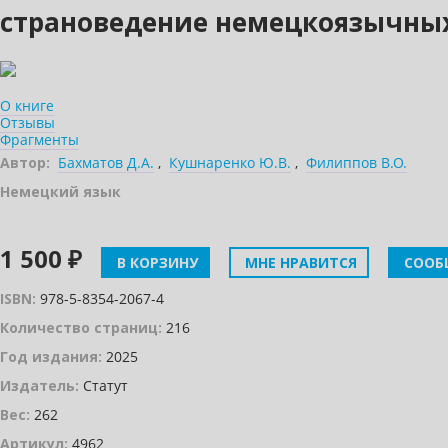
страноведение немецкоязычных
О книге
Отзывы
Фрагменты
Автор:
Бахматов Д.А.
,
Кушнаренко Ю.В.
,
Филиппов В.О.
Немецкий язык
1 500 ₽
В КОРЗИНУ
МНЕ НРАВИТСЯ
СООБ
ISBN:
978-5-8354-2067-4
Количество страниц:
216
Год издания:
2025
Издатель:
Статут
Вес:
262
Артикул:
4962