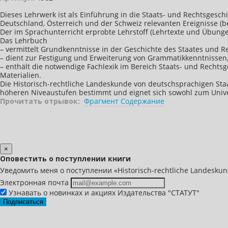
Dieses Lehrwerk ist als Einführung in die Staats- und Rechtsgesch
Deutschland, Österreich und der Schweiz relevanten Ereignisse (bes
Der im Sprachunterricht erprobte Lehrstoff (Lehrtexte und Übunge
Das Lehrbuch
– vermittelt Grundkenntnisse in der Geschichte des Staates und 
– dient zur Festigung und Erweiterung von Grammatikkenntnissen
– enthält die notwendige Fachlexik im Bereich Staats- und Rech
Materialien.
Die Historisch-rechtliche Landeskunde von deutschsprachigen St
höheren Niveaustufen bestimmt und eignet sich sowohl zum Unive
Прочитать отрывок:
Фрагмент
Содержание
×
Оповестить о поступлении книги
Уведомить меня о поступлении «Historisch-rechtliche Landesku
Электронная почта
Узнавать о новинках и акциях Издательства "СТАТУТ"
Подписаться