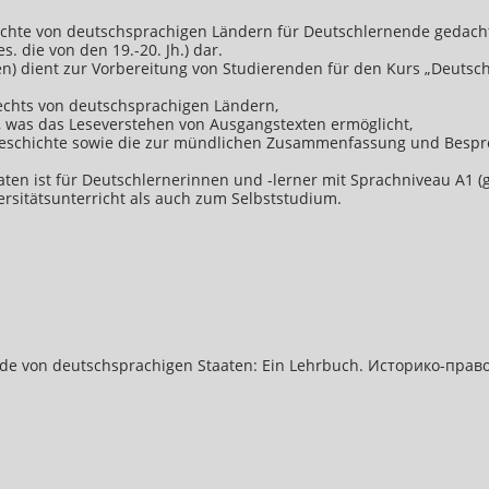
ichte von deutschsprachigen Ländern für Deutschlernende gedacht. E
. die von den 19.-20. Jh.) dar.
n) dient zur Vorbereitung von Studierenden für den Kurs „Deutsch
Rechts von deutschsprachigen Ländern,
, was das Leseverstehen von Ausgangstexten ermöglicht,
tsgeschichte sowie die zur mündlichen Zusammenfassung und Bespr
aaten ist für Deutschlernerinnen und -lerner mit Sprachniveau A
rsitätsunterricht als auch zum Selbststudium.
nde von deutschsprachigen Staaten: Ein Lehrbuch. Историко-пр