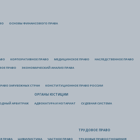
ВО
ОСНОВЫ ФИНАНСОВОГО ПРАВА
АВО
КОРПОРАТИВНОЕ ПРАВО
МЕДИЦИНСКОЕ ПРАВО
НАСЛЕДСТВЕННОЕ ПРАВО
ВОЕ ПРАВО
ЭКОНОМИЧЕСКИЙ АНАЛИЗ ПРАВА
РАВО ЗАРУБЕЖНЫХ СТРАН
КОНСТИТУЦИОННОЕ ПРАВО РОССИИ
ОРГАНЫ ЮСТИЦИИ
ОДНЫЙ АРБИТРАЖ
АДВОКАТУРА И НОТАРИАТ
СУДЕБНАЯ СИСТЕМА
ТРУДОВОЕ ПРАВО
Я ПРАВА
ЦИВИЛИСТИКА
ЧАСТНОЕ ПРАВО
ТРУДОВЫЕ ПРАВООТНОШЕНИЯ