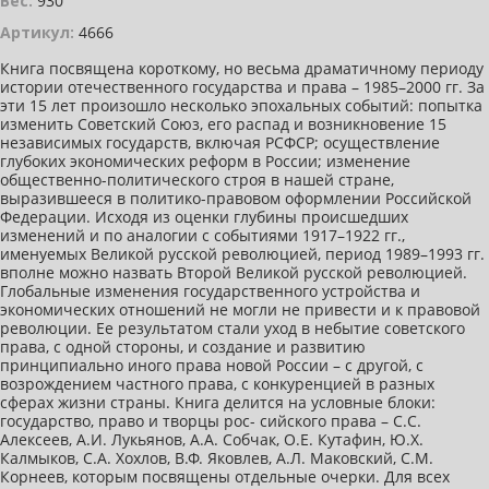
Вес:
930
Артикул:
4666
Книга посвящена короткому, но весьма драматичному периоду
истории отечественного государства и права – 1985–2000 гг. За
эти 15 лет произошло несколько эпохальных событий: попытка
изменить Советский Союз, его распад и возникновение 15
независимых государств, включая РСФСР; осуществление
глубоких экономических реформ в России; изменение
общественно-политического строя в нашей стране,
выразившееся в политико-правовом оформлении Российской
Федерации. Исходя из оценки глубины происшедших
изменений и по аналогии с событиями 1917–1922 гг.,
именуемых Великой русской революцией, период 1989–1993 гг.
вполне можно назвать Второй Великой русской революцией.
Глобальные изменения государственного устройства и
экономических отношений не могли не привести и к правовой
революции. Ее результатом стали уход в небытие советского
права, с одной стороны, и создание и развитию
принципиально иного права новой России – с другой, с
возрождением частного права, с конкуренцией в разных
сферах жизни страны. Книга делится на условные блоки:
государство, право и творцы рос- сийского права – С.С.
Алексеев, А.И. Лукьянов, А.А. Собчак, О.Е. Кутафин, Ю.Х.
Калмыков, С.А. Хохлов, В.Ф. Яковлев, А.Л. Маковский, С.М.
Корнеев, которым посвящены отдельные очерки. Для всех