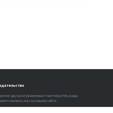
здательство
орогие друзья и уважаемые партнеры! Мы рады
риветствовать вас на нашем сайте.