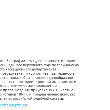
ие биографии 176 судей первого в истории
емы единого верховного суда по гражданским
ого кассационного департамента
 повседневная и кропотливая деятельность
лет не только обеспечивала единообразное
кона на территории огромной империи, но и
гих институтов материального и
о права. Издание приурочено к 150-летию
 уставов 1864 г. и предназначено всем, кто
вления российской судебной системы.
ент
Содержание