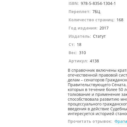
ISBN:
978-5-8354-1304-1
Переплет:
7БЦ
Количество страниц:
168
Год издания:
2017
Издатель:
Статут
Ст:
18
Вес:
310
Артикул:
4138
В справочник включены кратк
отечественной правовой сист
делам – сенаторов Гражданск
Правительствующего Сената,
которых в течение более 50 
толкование и применение за
способствовала развитию мно
процессуального гражданског
введения в действие Судебных
интересуется историей стано
Прочитать отрывок:
Фрагм