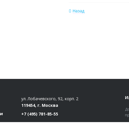
Назад
И
ул. Лобачевского, 92, корп. 2
119454, г. Москва
Д
ти
+7 (495) 781-85-55
п
market@estatut.ru