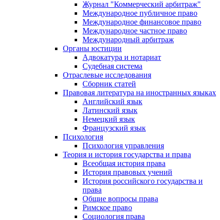
Журнал "Коммерческий арбитраж"
Международное публичное право
Международное финансовое право
Международное частное право
Международный арбитраж
Органы юстиции
Адвокатура и нотариат
Судебная система
Отраслевые исследования
Сборник статей
Правовая литература на иностранных языках
Английский язык
Латинский язык
Немецкий язык
Французский язык
Психология
Психология управления
Теория и история государства и права
Всеобщая история права
История правовых учений
История российского государства и
права
Общие вопросы права
Римское право
Социология права