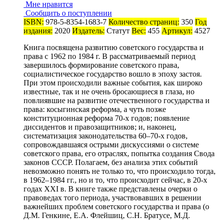
Мне нравится
Сообщить о поступлении
ISBN:
978-5-8354-1683-7
Количество страниц:
350
Год
издания:
2020
Издатель:
Статут
Вес:
455
Артикул:
4527
Книга посвящена развитию советского государства и
права с 1962 по 1984 г. В рассматриваемый период
завершилось формирование советского права,
социалистическое государство вошло в эпоху застоя.
При этом происходили важные события, как широко
известные, так и не очень бросающиеся в глаза, но
повлиявшие на развитие отечественного государства и
права: косыгинская реформа, а чуть позже
конституционная реформа 70-х годов; появление
диссидентов и правозащитников; и, наконец,
систематизация законодательства 60–70-х годов,
сопровождавшаяся острыми дискуссиями о системе
советского права, его отраслях, попытка создания Свода
законов СССР. Полагаем, без анализа этих событий
невозможно понять не только то, что происходило тогда,
в 1962–1984 гг., но и то, что происходит сейчас, в 20-х
годах XXI в. В книге также представлены очерки о
правоведах того периода, участвовавших в решении
важнейших проблем советского государства и права (о
Д.М. Генкине, Е.А. Флейшиц, С.Н. Братусе, М.Д.