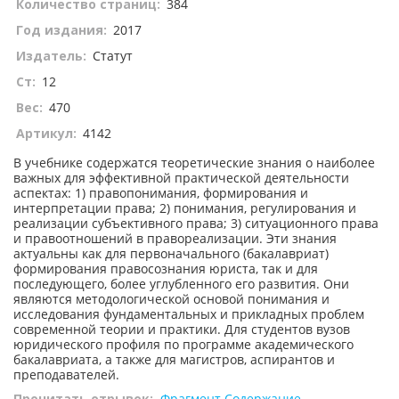
Количество страниц:
384
Год издания:
2017
Издатель:
Статут
Ст:
12
Вес:
470
Артикул:
4142
В учебнике содержатся теоретические знания о наиболее
важных для эффективной практической деятельности
аспектах: 1) правопонимания, формирования и
интерпретации права; 2) понимания, регулирования и
реализации субъективного права; 3) ситуационного права
и правоотношений в правореализации. Эти знания
актуальны как для первоначального (бакалавриат)
формирования правосознания юриста, так и для
последующего, более углубленного его развития. Они
являются методологической основой понимания и
исследования фундаментальных и прикладных проблем
современной теории и практики. Для студентов вузов
юридического профиля по программе академического
бакалавриата, а также для магистров, аспирантов и
преподавателей.
Прочитать отрывок:
Фрагмент
Содержание