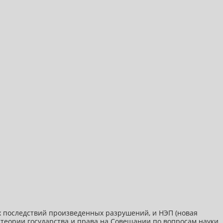
х последствий произведенных разрушений, и НЭП (новая
я теории государства и права на Совещании по вопросам науки