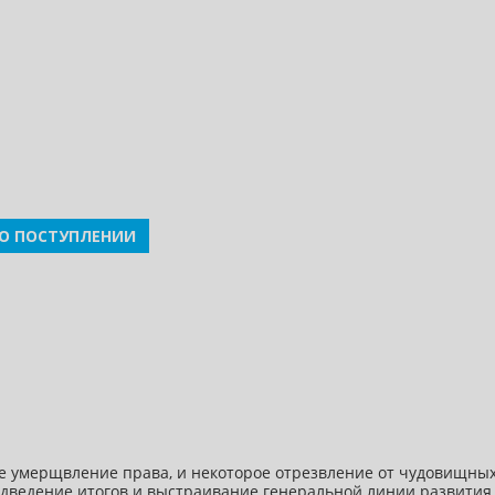
О ПОСТУПЛЕНИИ
ное умерщвление права, и некоторое отрезвление от чудовищны
 подведение итогов и выстраивание генеральной линии развити