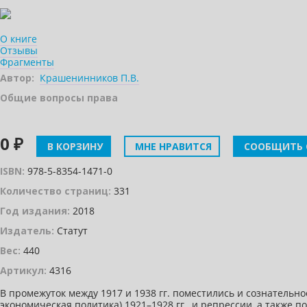
О книге
Отзывы
Фрагменты
Автор:
Крашенинников П.В.
Общие вопросы права
0 ₽
В КОРЗИНУ
МНЕ НРАВИТСЯ
СООБЩИТЬ 
ISBN:
978-5-8354-1471-0
Количество страниц:
331
Год издания:
2018
Издатель:
Статут
Вес:
440
Артикул:
4316
В промежуток между 1917 и 1938 гг. поместились и сознатель
экономическая политика) 1921–1928 гг., и репрессии, а также