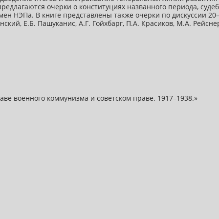
 предлагаются очерки о конституциях названного периода, суде
мен НЭПа. В книге представлены также очерки по дискуссии 20–
инский, Е.Б. Пашуканис, А.Г. Гойхбарг, П.А. Красиков, М.А. Рей
аве военного коммунизма и советском праве. 1917–1938.»