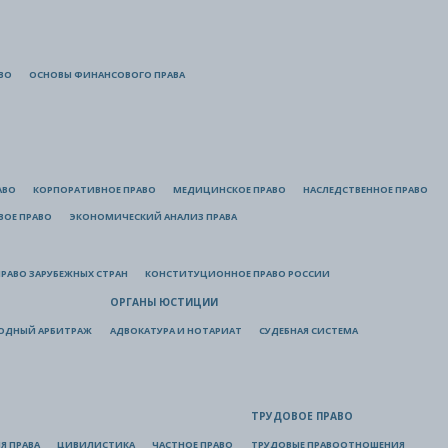
ВО
ОСНОВЫ ФИНАНСОВОГО ПРАВА
АВО
КОРПОРАТИВНОЕ ПРАВО
МЕДИЦИНСКОЕ ПРАВО
НАСЛЕДСТВЕННОЕ ПРАВО
ВОЕ ПРАВО
ЭКОНОМИЧЕСКИЙ АНАЛИЗ ПРАВА
РАВО ЗАРУБЕЖНЫХ СТРАН
КОНСТИТУЦИОННОЕ ПРАВО РОССИИ
ОРГАНЫ ЮСТИЦИИ
ОДНЫЙ АРБИТРАЖ
АДВОКАТУРА И НОТАРИАТ
СУДЕБНАЯ СИСТЕМА
ТРУДОВОЕ ПРАВО
Я ПРАВА
ЦИВИЛИСТИКА
ЧАСТНОЕ ПРАВО
ТРУДОВЫЕ ПРАВООТНОШЕНИЯ