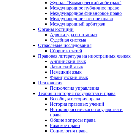
Журнал "Коммерческий арбитраж"
Международное публичное право
Международное финансовое право
Международное частное право
Международный арбитраж
Органы юстиции
Адвокатура и нотариат
Судебная система
Отраслевые исследования
Сборник статей
Правовая литература на иностранных языках
Английский язык
Латинский язык
Немецкий язык
Французский язык
Психология
Психология управления
Теория и история государства и права
Всеобщая история права
История правовых учений
История российского государства и
права
Общие вопросы права
Римское право
Социология права