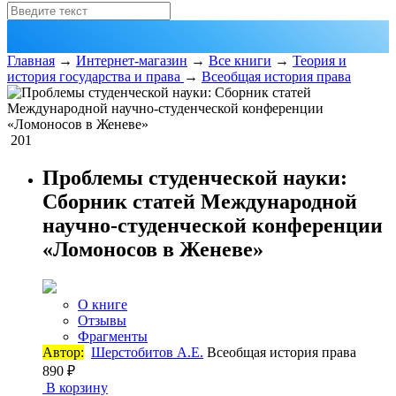
Главная
→
Интернет-магазин
→
Все книги
→
Теория и
история государства и права
→
Всеобщая история права
201
Проблемы студенческой науки:
Сборник статей Международной
научно-студенческой конференции
«Ломоносов в Женеве»
О книге
Отзывы
Фрагменты
Автор:
Шерстобитов А.Е.
Всеобщая история права
890 ₽
В корзину