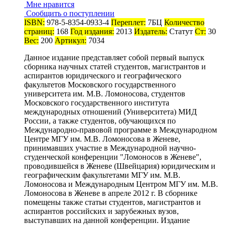
Мне нравится
Сообщить о поступлении
ISBN:
978-5-8354-0933-4
Переплет:
7БЦ
Количество
страниц:
168
Год издания:
2013
Издатель:
Статут
Ст:
30
Вес:
200
Артикул:
7034
Данное издание представляет собой первый выпуск
сборника научных статей студентов, магистрантов и
аспирантов юридического и географического
факультетов Московского государственного
университета им. М.В. Ломоносова, студентов
Московского государственного института
международных отношений (Университета) МИД
России, а также студентов, обучающихся по
Международно-правовой программе в Международном
Центре МГУ им. М.В. Ломоносова в Женеве,
принимавших участие в Международной научно-
студенческой конференции "Ломоносов в Женеве",
проводившейся в Женеве (Швейцария) юридическим и
географическим факультетами МГУ им. М.В.
Ломоносова и Международным Центром МГУ им. М.В.
Ломоносова в Женеве в апреле 2012 г. В сборнике
помещены также статьи студентов, магистрантов и
аспирантов российских и зарубежных вузов,
выступавших на данной конференции. Издание