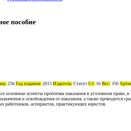
ное пособие
иц:
256
Год издания:
2015
Издатель:
Статут
Ст:
16
Вес:
350
Арти
е основные аспекты проблемы наказания в уголовном праве, в ч
азначения и освобождения от наказания, а также проводится ср
чных работников, аспирантов, практикующих юристов.