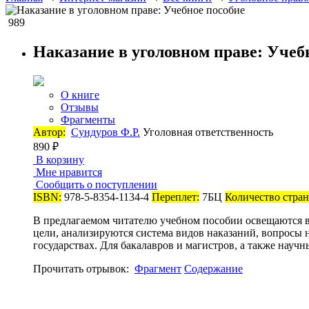
989
Наказание в уголовном праве: Учеб
О книге
Отзывы
Фрагменты
Автор:
Сундуров Ф.Р.
Уголовная ответственность
890 ₽
В корзину
Мне нравится
Сообщить о поступлении
ISBN:
978-5-8354-1134-4
Переплет:
7БЦ
Количество стран
В предлагаемом читателю учебном пособии освещаются вс
цели, анализируются система видов наказаний, вопросы н
государствах. Для бакалавров и магистров, а также нау
Прочитать отрывок:
Фрагмент
Содержание