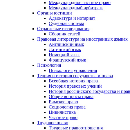
Международное частное право
Международный арбитраж
Органы юстиции
Адвокатура и нотариат
Судебная система
Отраслевые исследования
Сборник статей
Правовая литература на иностранных языках
Английский язык
Латинский язык
Немецкий язык
Французский язык
Психология
Психология управления
Теория и история государства и права
Всеобщая история права
История правовых учений
История российского государства и пра
Общие вопросы права
Римское право
Социология права
Цивилистика
Частное право
Трудовое право
Трудовые правоотношения