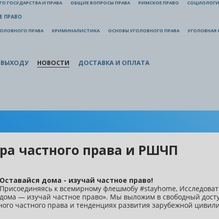
О ГОСУДАРСТВА И ПРАВА
ОБЩИЕ ВОПРОСЫ ПРАВА
РИМСКОЕ ПРАВО
СОЦИОЛОГИ
Е ПРАВО
ГОЛОВНОГО ПРАВА
КРИМИНАЛИСТИКА
ОСНОВЫ УГОЛОВНОГО ПРАВА
УГОЛОВНАЯ 
 ВЫХОДУ
НОВОСТИ
ДОСТАВКА И ОПЛАТА
ра частного права и РШЧП
Оставайся дома - изучай частное право!
Присоединяясь к всемирному флешмобу #stayhome, Исследоват
дома — изучай частное право». Мы выложим в свободный дост
нного частного права и тенденциях развития зарубежной циви