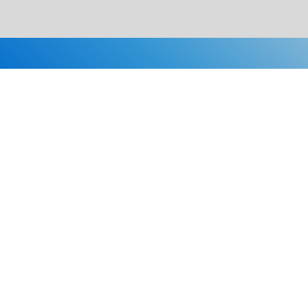
Каталог
Скидки
О нас
Новости
© 2026 Издательство «Статут»
ул. Лобачевского, 92, корп. 2
119454, г. Москва
+7 (495) 781-85-55