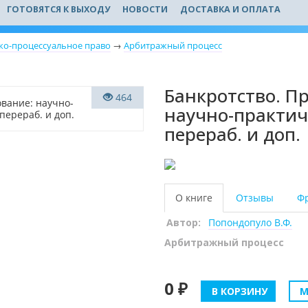
ГОТОВЯТСЯ К ВЫХОДУ
НОВОСТИ
ДОСТАВКА И ОПЛАТА
ко-процессуальное право
→
Арбитражный процесс
Банкротство. П
464
научно-практиче
перераб. и доп.
О книге
Отзывы
Ф
Автор:
Попондопуло В.Ф.
Арбитражный процесс
0 ₽
В КОРЗИНУ
М