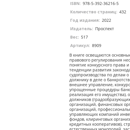
ISBN:
978-5-392-36216-5
Количество страниц:
432
Год издания:
2022
Издатель:
Проспект
Вес:
517
Артикул:
8909
В книге освещаются основны
правового регулирования нес
понятие конкурсного права и 
тенденции развития законода
судопроизводства по делам о
должнику в деле о банкротст
внешнее управление, конкурс
упрощенные процедуры банкр
реализация его имущества), 
должников (градообразующих
организаций, финансовых ор
организаций, профессиональ
управляющих компаний инве
фондов, клиринговых органи
кредитных кооперативов), ст
естественных монополий, за