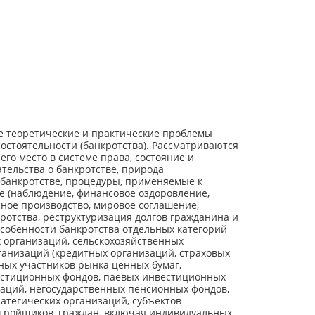
е теоретические и практические проблемы
остоятельности (банкротства). Рассматриваются
его место в системе права, состояние и
тельства о банкротстве, природа
 банкротстве, процедуры, применяемые к
ве (наблюдение, финансовое оздоровление,
ное производство, мировое соглашение,
отства, реструктуризация долгов гражданина и
особенности банкротства отдельных категорий
 организаций, сельскохозяйственных
ганизаций (кредитных организаций, страховых
ных участников рынка ценных бумаг,
стиционных фондов, паевых инвестиционных
заций, негосударственных пенсионных фондов,
ратегических организаций, субъектов
стройщиков, граждан, включая индивидуальных