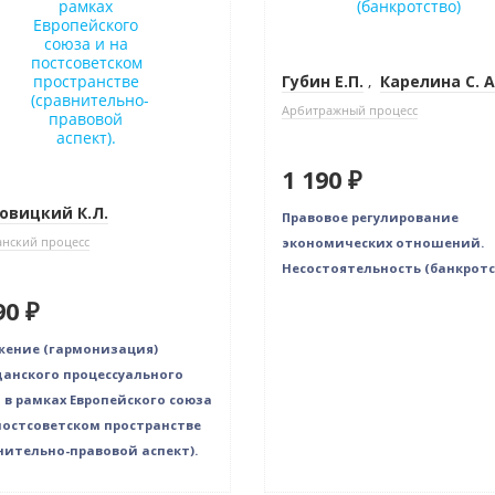
Губин Е.П.
,
Карелина С. А
Арбитражный процесс
1 190 ₽
овицкий К.Л.
Правовое регулирование
нский процесс
экономических отношений.
Несостоятельность (банкротс
90 ₽
ение (гармонизация)
анского процессуального
 в рамках Европейского союза
постсоветском пространстве
нительно-правовой аспект).