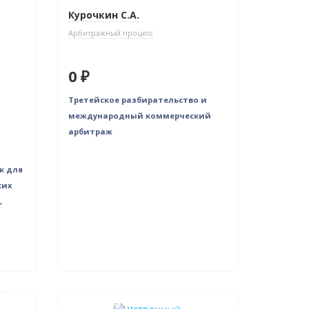
Курочкин С.А.
Арбитражный процесс
0 ₽
Третейское разбирательство и
международный коммерческий
арбитраж
к для
ких
,
Индивидуальный подход