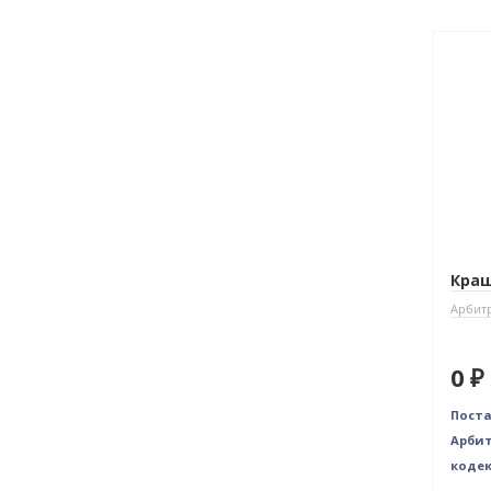
Нет 
Краш
Арбит
0 ₽
Пост
Арбит
кодек