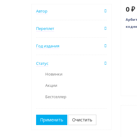
0 ₽
Автор
Арби
кодек
Переплет
Год издания
Статус
Новинки
Акции
Бестселлер
Нови
Очистить