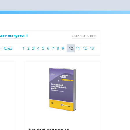
ате выпуска
Очистить все
|
След
1
2
3
4
5
6
7
8
9
10
11
12
13
Нет в наличии
Консультант плюс