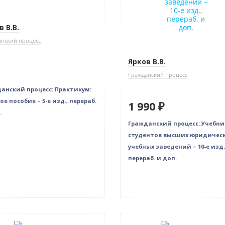
 В.В.
нский процесс
Ярков В.В.
Гражданский процесс
анский процесс: Практикум:
ое пособие – 5-е изд., перераб.
1 990 ₽
.
Гражданский процесс: Учебни
студентов высших юридичес
учебных заведений – 10-е изд.
перераб. и доп.
в наличии
Нет в наличии