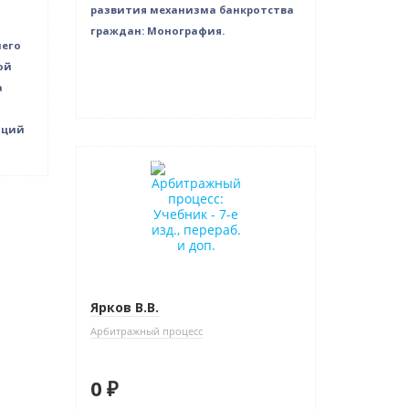
развития механизма банкротства
граждан: Монография.
шего
ой
а
иций
Нет в наличии
Ярков В.В.
Арбитражный процесс
0 ₽