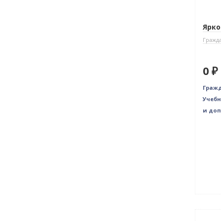
Ярков
Гражда
0 ₽
Гражд
Учебн
и доп
Нет 