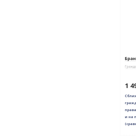
Бран
Гражда
1 4
Сближ
гражд
права
и на 
(срав