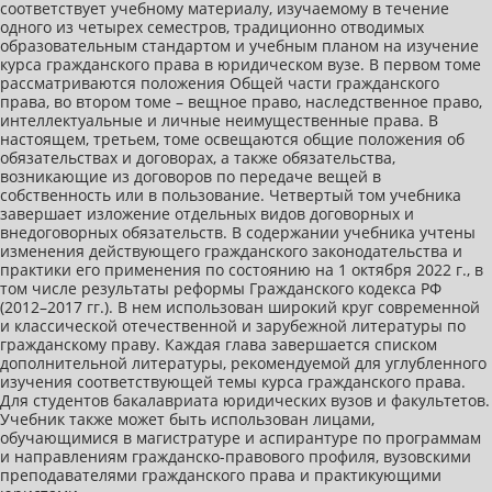
соответствует учебному материалу, изучаемому в течение
одного из четырех семестров, традиционно отводимых
образовательным стандартом и учебным планом на изучение
курса гражданского права в юридическом вузе. В первом томе
рассматриваются положения Общей части гражданского
права, во втором томе – вещное право, наследственное право,
интеллектуальные и личные неимущественные права. В
настоящем, третьем, томе освещаются общие положения об
обязательствах и договорах, а также обязательства,
возникающие из договоров по передаче вещей в
собственность или в пользование. Четвертый том учебника
завершает изложение отдельных видов договорных и
внедоговорных обязательств. В содержании учебника учтены
изменения действующего гражданского законодательства и
практики его применения по состоянию на 1 октября 2022 г., в
том числе результаты реформы Гражданского кодекса РФ
(2012–2017 гг.). В нем использован широкий круг современной
и классической отечественной и зарубежной литературы по
гражданскому праву. Каждая глава завершается списком
дополнительной литературы, рекомендуемой для углубленного
изучения соответствующей темы курса гражданского права.
Для студентов бакалавриата юридических вузов и факультетов.
Учебник также может быть использован лицами,
обучающимися в магистратуре и аспирантуре по программам
и направлениям гражданско-правового профиля, вузовскими
преподавателями гражданского права и практикующими