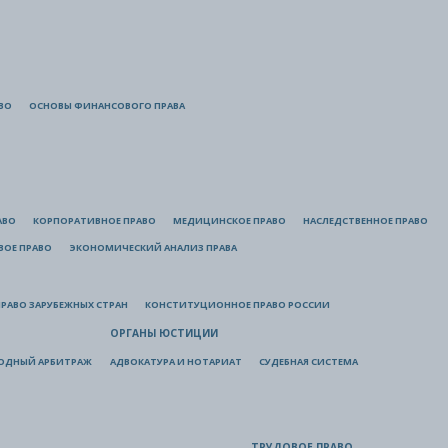
ВО
ОСНОВЫ ФИНАНСОВОГО ПРАВА
АВО
КОРПОРАТИВНОЕ ПРАВО
МЕДИЦИНСКОЕ ПРАВО
НАСЛЕДСТВЕННОЕ ПРАВО
ВОЕ ПРАВО
ЭКОНОМИЧЕСКИЙ АНАЛИЗ ПРАВА
РАВО ЗАРУБЕЖНЫХ СТРАН
КОНСТИТУЦИОННОЕ ПРАВО РОССИИ
ОРГАНЫ ЮСТИЦИИ
ОДНЫЙ АРБИТРАЖ
АДВОКАТУРА И НОТАРИАТ
СУДЕБНАЯ СИСТЕМА
ТРУДОВОЕ ПРАВО