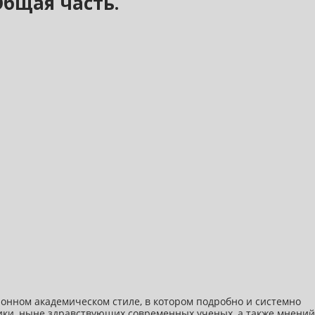
Общая часть.
онном академическом стиле, в котором подробно и системно
ики, ныне здравствующих современных ученых, а также мнений