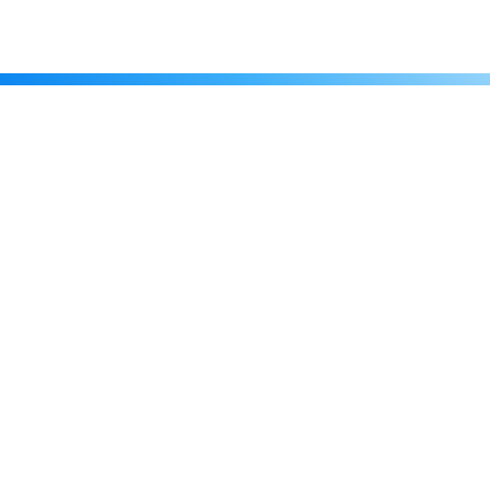
Каталог
Скидки
О нас
Новости
© 2026 Издательство «Статут»
ул. Лобачевского, 92, корп. 2
119454, г. Москва
+7 (495) 781-85-55