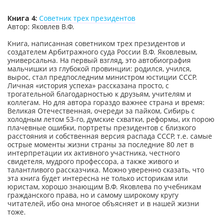
Книга 4:
Советник трех президентов
Автор: Яковлев В.Ф.
Книга, написанная советником трех президентов и
создателем Арбитражного суда России В.Ф. Яковлевым,
универсальна. На первый взгляд, это автобиография
мальчишки из глубокой провинции: родился, учился,
вырос, стал предпоследним министром юстиции СССР.
Личная «история успеха» рассказана просто, с
трогательной благодарностью к друзьям, учителям и
коллегам. Но для автора гораздо важнее страна и время:
Великая Отечественная, очереди за пайком, Сибирь с
холодным летом 53-го, думские схватки, реформы, их порою
плачевные ошибки, портреты президентов с близкого
расстояния и собственная версия распада СССР, т.е. самые
острые моменты жизни страны за последние 80 лет в
интерпретации их активного участника, честного
свидетеля, мудрого профессора, а также живого и
талантливого рассказчика. Можно уверенно сказать, что
эта книга будет интересна не только историкам или
юристам, хорошо знающим В.Ф. Яковлева по учебникам
гражданского права, но и самому широкому кругу
читателей, ибо она многое объясняет и в нашей жизни
тоже.