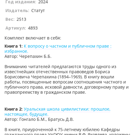
Год издания:
2024
Издатель:
Статут
Вес:
2513
Артикул:
4893
Комплект включает в себя:
Книга 1:
К вопросу о частном и публичном праве :
избранное.
Автор: Черепахин Б.Б.
Вниманию читателей предлагаются труды одного из
известнейших отечественных правоведов Бориса
Борисовича Черепахина (1894–1969). В книгу вошли
работы, посвященные вопросам соотношения частного и
публичного права, исковой давности, договорному праву и
правопреемству в гражданском праве.
Книга 2:
Уральская школа цивилистики: прошлое,
настоящее, будущее.
Автор: Гонгало Б.М., Братусь Д.В.
В книге, приуроченной к 75-летнему юбилею Кафедры
гражданского права УрГЮУ имени В.Ф. Яковлева, изложены