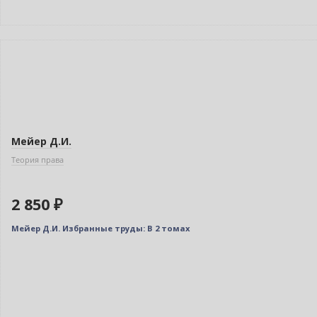
Новинка
Мейер Д.И.
Теория права
2 850 ₽
Мейер Д.И. Избранные труды: В 2 томах