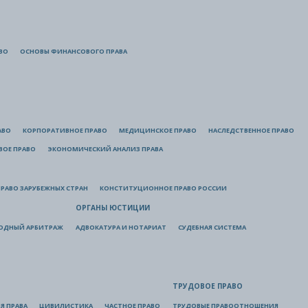
ВО
ОСНОВЫ ФИНАНСОВОГО ПРАВА
АВО
КОРПОРАТИВНОЕ ПРАВО
МЕДИЦИНСКОЕ ПРАВО
НАСЛЕДСТВЕННОЕ ПРАВО
ВОЕ ПРАВО
ЭКОНОМИЧЕСКИЙ АНАЛИЗ ПРАВА
РАВО ЗАРУБЕЖНЫХ СТРАН
КОНСТИТУЦИОННОЕ ПРАВО РОССИИ
ОРГАНЫ ЮСТИЦИИ
ОДНЫЙ АРБИТРАЖ
АДВОКАТУРА И НОТАРИАТ
СУДЕБНАЯ СИСТЕМА
ТРУДОВОЕ ПРАВО
Я ПРАВА
ЦИВИЛИСТИКА
ЧАСТНОЕ ПРАВО
ТРУДОВЫЕ ПРАВООТНОШЕНИЯ