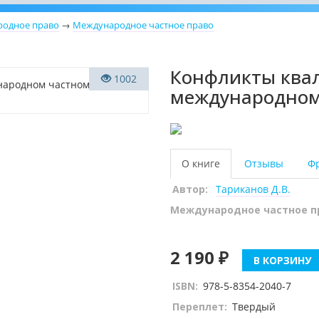
одное право
→
Международное частное право
Конфликты ква
1002
международном
О книге
Отзывы
Ф
Автор:
Тариканов Д.В.
Международное частное п
2 190 ₽
В КОРЗИНУ
ISBN:
978-5-8354-2040-7
Переплет:
Твердый