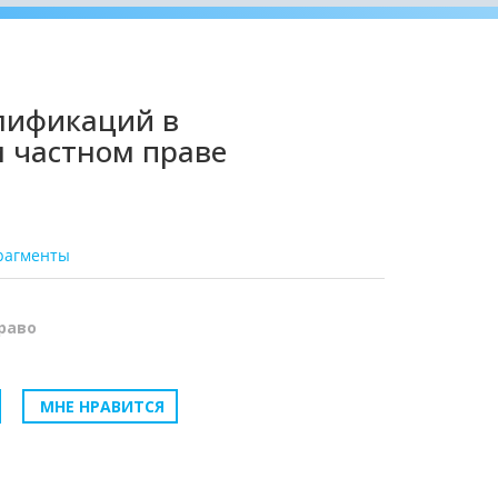
лификаций в
 частном праве
рагменты
раво
МНЕ НРАВИТСЯ