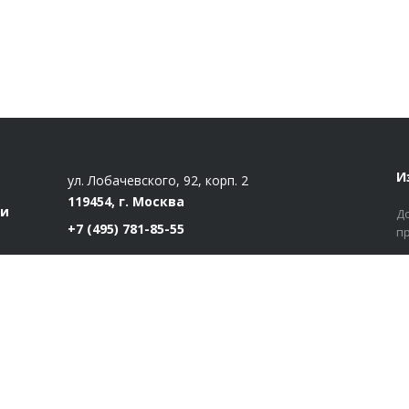
И
ул. Лобачевского, 92, корп. 2
119454, г. Москва
ти
Д
+7 (495) 781-85-55
п
market@estatut.ru