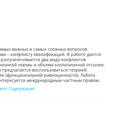
самых важных и самых сложных вопросов
ва – конфликту квалификаций. В работе дается
 разграничивается два вида конфликтов
зионной нормы и объема коллизионной отсылки.
 предлагается воспользоваться теорией
и (функциональной равноценности). Работа
 интересуется международным частным правом.
ент
Содержание