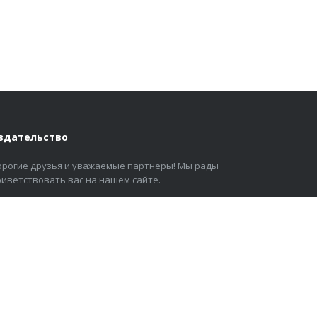
здательство
орогие друзья и уважаемые партнеры! Мы рады
риветствовать вас на нашем сайте.