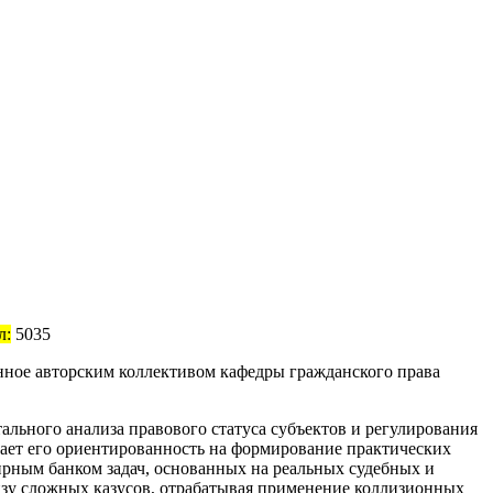
л:
5035
нное авторским коллективом кафедры гражданского права
ального анализа правового статуса субъектов и регулирования
ет его ориентированность на формирование практических
ирным банком задач, основанных на реальных судебных и
изу сложных казусов, отрабатывая применение коллизионных