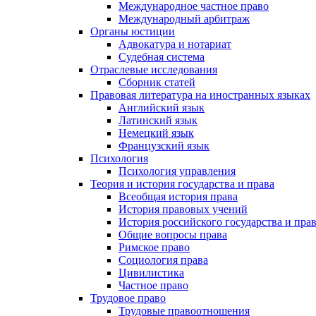
Международное частное право
Международный арбитраж
Органы юстиции
Адвокатура и нотариат
Судебная система
Отраслевые исследования
Сборник статей
Правовая литература на иностранных языках
Английский язык
Латинский язык
Немецкий язык
Французский язык
Психология
Психология управления
Теория и история государства и права
Всеобщая история права
История правовых учений
История российского государства и пра
Общие вопросы права
Римское право
Социология права
Цивилистика
Частное право
Трудовое право
Трудовые правоотношения