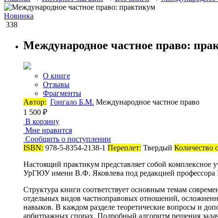
Новинка
338
Международное частное право: пра
О книге
Отзывы
Фрагменты
Автор:
Гонгало Б.М.
Международное частное право
1 500 ₽
В корзину
Мне нравится
Сообщить о поступлении
ISBN:
978-5-8354-2138-1
Переплет:
Твердый
Количество 
Настоящий практикум представляет собой комплексное у
УрГЮУ имени В.Ф. Яковлева под редакцией профессора Б
Структура книги соответствует основным темам современ
отдельных видов частноправовых отношений, осложненн
навыков. В каждом разделе теоретические вопросы и доп
арбитражных спорах. Подробный алгоритм решения задач