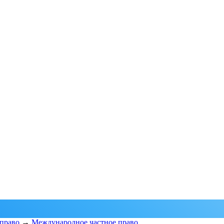
право
→
Международное частное право