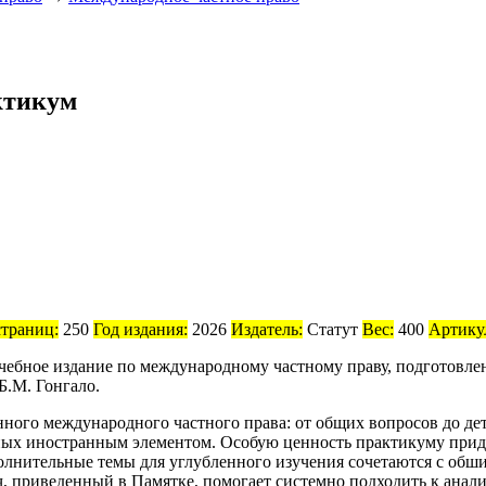
ктикум
страниц:
250
Год издания:
2026
Издатель:
Статут
Вес:
400
Артику
чебное издание по международному частному праву, подготовле
.М. Гонгало.
ного международного частного права: от общих вопросов до дет
ых иностранным элементом. Особую ценность практикуму прида
олнительные темы для углубленного изучения сочетаются с обш
, приведенный в Памятке, помогает системно подходить к анал