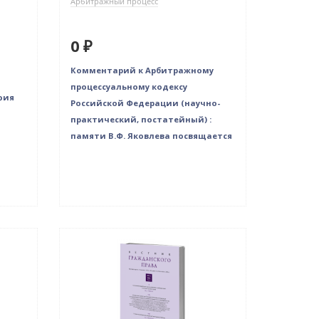
Арбитражный процесс
0 ₽
Комментарий к Арбитражному
процессуальному кодексу
фия
Российской Федерации (научно-
практический, постатейный) :
памяти В.Ф. Яковлева посвящается
Нет в наличии