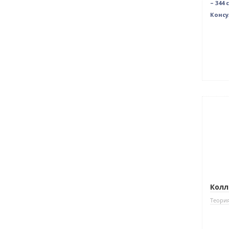
– 344 
Консу
Нови
Колл
Теория