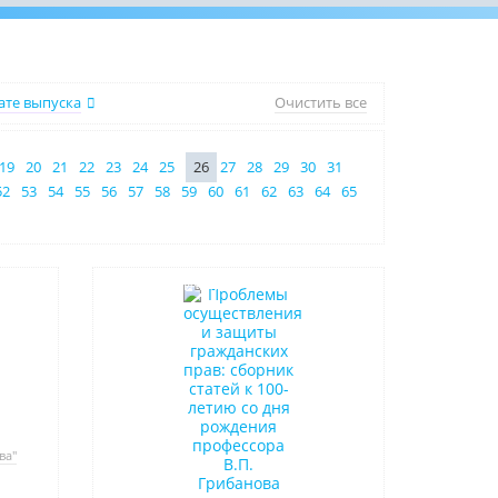
ате выпуска
Очистить все
19
20
21
22
23
24
25
26
27
28
29
30
31
52
53
54
55
56
57
58
59
60
61
62
63
64
65
Нет в наличии
ва"