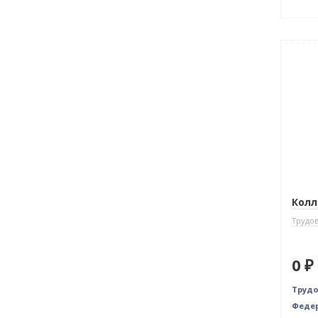
Нови
Нет 
Колл
Трудов
0 ₽
Трудо
Федер