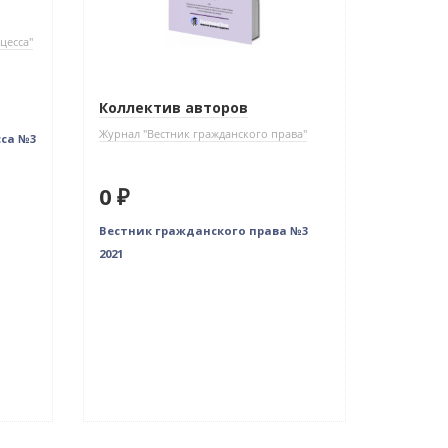
цесса"
Коллектив авторов
Журнал "Вестник гражданского права"
сса №3
0 ₽
Вестник гражданского права №3
2021