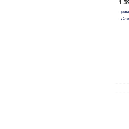
1 3
Права
публи
Нет 