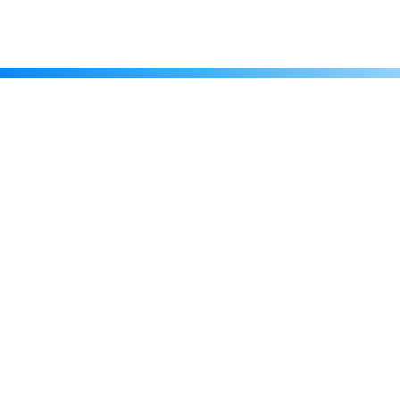
Каталог
Скидки
О нас
Новости
© 2026 Издательство «Статут»
ул. Лобачевского, 92, корп. 2
119454, г. Москва
+7 (495) 781-85-55