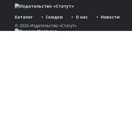
Каталог
Скидки
О нас
Новости
© 2026 Издательство «Статут»
ул. Лобачевского, 92, корп. 2
119454, г. Москва
+7 (495) 781-85-55
market@estatut.ru
Издательство
Дорогие друзья и уважаемые партнеры! Мы рады приветство
Каталог
Авторы
Скидки
Бестселлеры