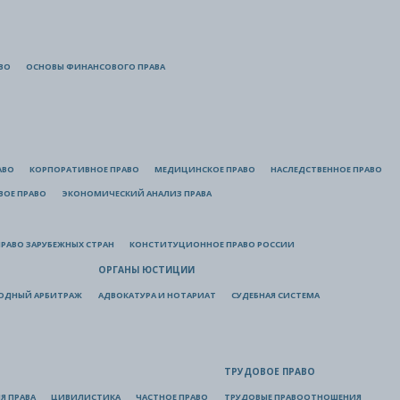
ВО
ОСНОВЫ ФИНАНСОВОГО ПРАВА
АВО
КОРПОРАТИВНОЕ ПРАВО
МЕДИЦИНСКОЕ ПРАВО
НАСЛЕДСТВЕННОЕ ПРАВО
ВОЕ ПРАВО
ЭКОНОМИЧЕСКИЙ АНАЛИЗ ПРАВА
РАВО ЗАРУБЕЖНЫХ СТРАН
КОНСТИТУЦИОННОЕ ПРАВО РОССИИ
ОРГАНЫ ЮСТИЦИИ
ОДНЫЙ АРБИТРАЖ
АДВОКАТУРА И НОТАРИАТ
СУДЕБНАЯ СИСТЕМА
ТРУДОВОЕ ПРАВО
Я ПРАВА
ЦИВИЛИСТИКА
ЧАСТНОЕ ПРАВО
ТРУДОВЫЕ ПРАВООТНОШЕНИЯ