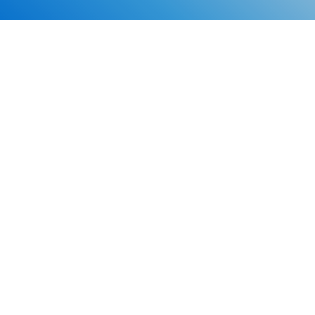
Каталог
Скидки
О нас
Новости
© 2026 Издательство «Статут»
ул. Лобачевского, 92, корп. 2
119454, г. Москва
+7 (495) 781-85-55
market@estatut.ru
Издательство