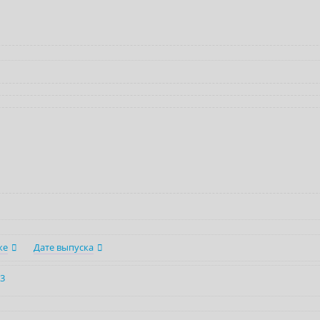
ке
Дате выпуска
3