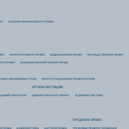
ВО
ОСНОВЫ ФИНАНСОВОГО ПРАВА
АВО
КОРПОРАТИВНОЕ ПРАВО
МЕДИЦИНСКОЕ ПРАВО
НАСЛЕДСТВЕННОЕ ПРАВО
ВОЕ ПРАВО
ЭКОНОМИЧЕСКИЙ АНАЛИЗ ПРАВА
РАВО ЗАРУБЕЖНЫХ СТРАН
КОНСТИТУЦИОННОЕ ПРАВО РОССИИ
ОРГАНЫ ЮСТИЦИИ
ОДНЫЙ АРБИТРАЖ
АДВОКАТУРА И НОТАРИАТ
СУДЕБНАЯ СИСТЕМА
ТРУДОВОЕ ПРАВО
Я ПРАВА
ЦИВИЛИСТИКА
ЧАСТНОЕ ПРАВО
ТРУДОВЫЕ ПРАВООТНОШЕНИЯ