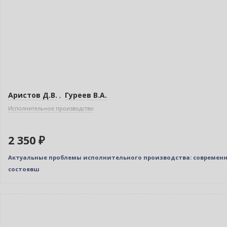
Аристов Д.В.
,
Гуреев В.А.
Исполнительное производство
2 350 ₽
Актуальные проблемы исполнительного производства: современные в
состоявш
Новинка
Нет в наличии