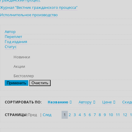
Гражданский процесс
Журнал "Вестник гражданского процесса"
Исполнительное производство
Автор
Переплет
Год издания
Статус
Новинки
Акции
Бестселлер
Очистить
СОРТИРОВАТЬ ПО:
Названию
Автору
Цене
Скид
СТРАНИЦЫ:
Пред
|
След
1
2
3
4
5
6
7
8
9
10
11
12
1