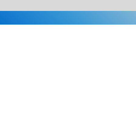
Каталог
Скидки
О нас
Новости
© 2026 Издательство «Статут»
ул. Лобачевского, 92, корп. 2
119454, г. Москва
+7 (495) 781-85-55
market@estatut.ru