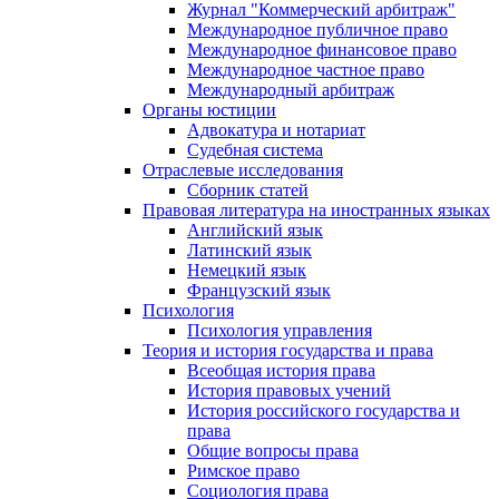
Журнал "Коммерческий арбитраж"
Международное публичное право
Международное финансовое право
Международное частное право
Международный арбитраж
Органы юстиции
Адвокатура и нотариат
Судебная система
Отраслевые исследования
Сборник статей
Правовая литература на иностранных языках
Английский язык
Латинский язык
Немецкий язык
Французский язык
Психология
Психология управления
Теория и история государства и права
Всеобщая история права
История правовых учений
История российского государства и
права
Общие вопросы права
Римское право
Социология права