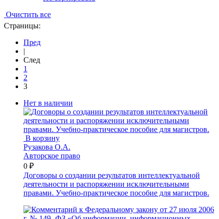
Очистить все
Страницы:
Пред
|
След
1
2
3
Нет в наличии
В корзину
Рузакова О.А.
Авторское право
0 ₽
Договоры о создании результатов интеллектуальной
деятельности и распоряжении исключительными
правами. Учебно-практическое пособие для магистров.