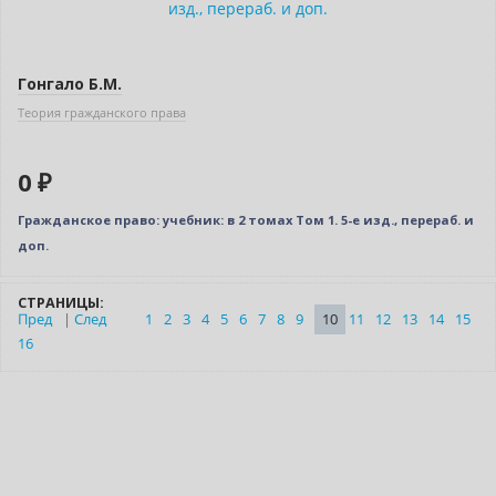
Нет в наличии
Новое издание
Гонгало Б.М.
Теория гражданского права
0 ₽
Гражданское право: учебник: в 2 томах Том 1. 5-е изд., перераб. и
доп.
СТРАНИЦЫ:
Пред
|
След
1
2
3
4
5
6
7
8
9
10
11
12
13
14
15
16