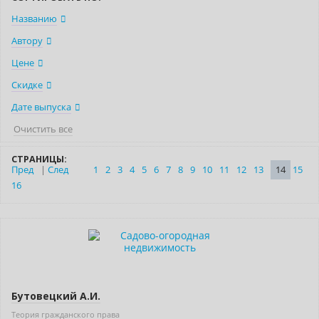
Названию
Автору
Цене
Скидке
Дате выпуска
Очистить все
СТРАНИЦЫ:
Пред
|
След
1
2
3
4
5
6
7
8
9
10
11
12
13
14
15
16
Новинка
Бестселлер
Нет в наличии
Бутовецкий А.И.
Теория гражданского права