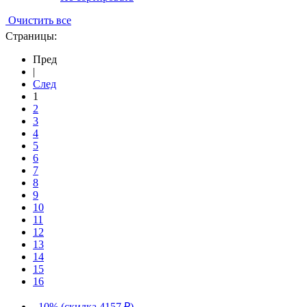
Очистить все
Страницы:
Пред
|
След
1
2
3
4
5
6
7
8
9
10
11
12
13
14
15
16
–10% (скидка 4157 ₽)