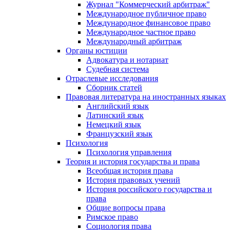
Журнал "Коммерческий арбитраж"
Международное публичное право
Международное финансовое право
Международное частное право
Международный арбитраж
Органы юстиции
Адвокатура и нотариат
Судебная система
Отраслевые исследования
Сборник статей
Правовая литература на иностранных языках
Английский язык
Латинский язык
Немецкий язык
Французский язык
Психология
Психология управления
Теория и история государства и права
Всеобщая история права
История правовых учений
История российского государства и
права
Общие вопросы права
Римское право
Социология права