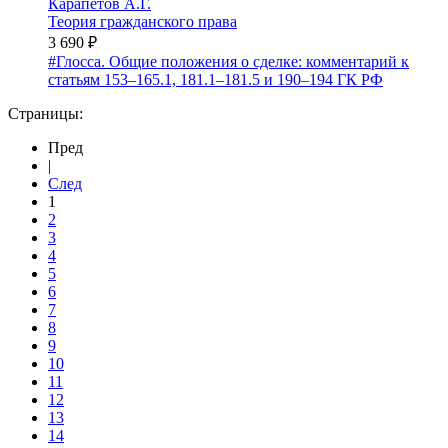
Карапетов А.Г.
Теория гражданского права
3 690 ₽
#Глосса. Общие положения о сделке: комментарий к
статьям 153–165.1, 181.1–181.5 и 190–194 ГК РФ
Страницы:
Пред
|
След
1
2
3
4
5
6
7
8
9
10
11
12
13
14